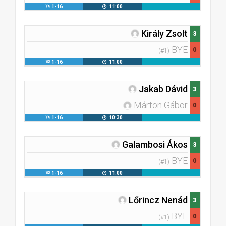
1-16
11:00
Király Zsolt
3
BYE
0
(#1)
1-16
11:00
Jakab Dávid
3
Márton Gábor
0
1-16
10:30
Galambosi Ákos
3
BYE
0
(#1)
1-16
11:00
Lőrincz Nenád
3
BYE
0
(#1)