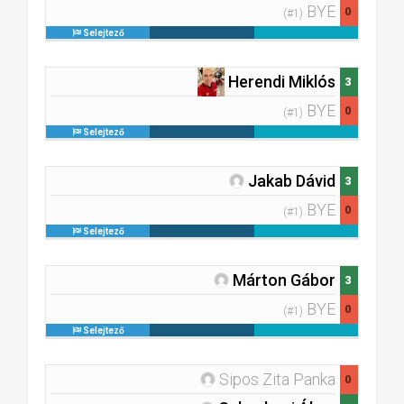
BYE
0
(#1)
Selejtező
Herendi Miklós
3
BYE
0
(#1)
Selejtező
Jakab Dávid
3
BYE
0
(#1)
Selejtező
Márton Gábor
3
BYE
0
(#1)
Selejtező
Sipos Zita Panka
0