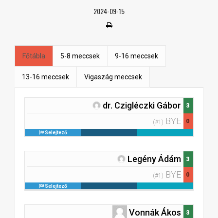
2024-09-15
Főtábla
5-8 meccsek
9-16 meccsek
13-16 meccsek
Vigaszág meccsek
dr. Czigléczki Gábor
3
BYE
0
(#1)
Selejtező
Legény Ádám
3
BYE
0
(#1)
Selejtező
Vonnák Ákos
3