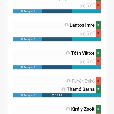
BYE
0
(#1)
Selejtező
Lantos Imre
3
BYE
0
(#1)
Selejtező
Tóth Viktor
3
BYE
0
(#1)
Selejtező
Fehér Enikő
0
Thamó Barna
3
Selejtező
10:00
Király Zsolt
3