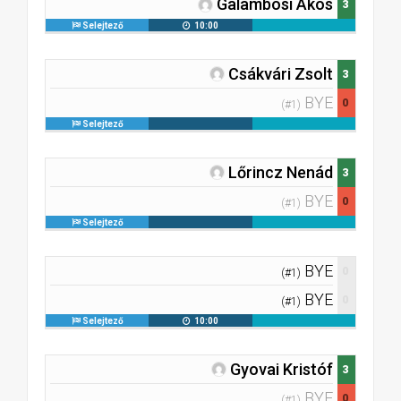
Galambosi Ákos
3
Selejtező
10:00
Csákvári Zsolt
3
BYE
0
(#1)
Selejtező
Lőrincz Nenád
3
BYE
0
(#1)
Selejtező
BYE
0
(#1)
BYE
0
(#1)
Selejtező
10:00
Gyovai Kristóf
3
BYE
0
(#1)