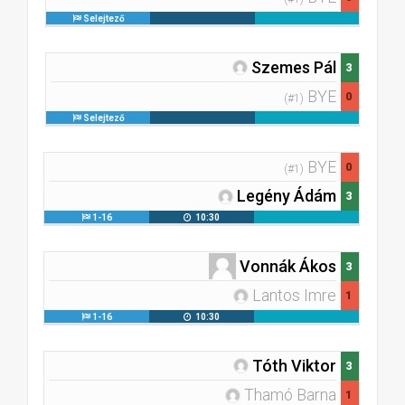
Selejtező
Szemes Pál
3
BYE
0
(#1)
Selejtező
BYE
0
(#1)
Legény Ádám
3
1-16
10:30
Vonnák Ákos
3
Lantos Imre
1
1-16
10:30
Tóth Viktor
3
Thamó Barna
1