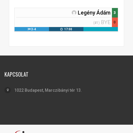
Legény Ádám
3
BYE
0
(#1)
3-4
17:00
KAPCSOLAT
1022 Budapest, Marczibányi tér 13.