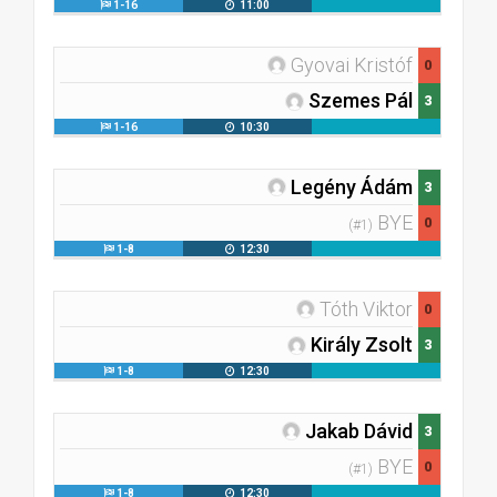
1-16
11:00
Gyovai Kristóf
0
Szemes Pál
3
1-16
10:30
Legény Ádám
3
BYE
0
(#1)
1-8
12:30
Tóth Viktor
0
Király Zsolt
3
1-8
12:30
Jakab Dávid
3
BYE
0
(#1)
1-8
12:30