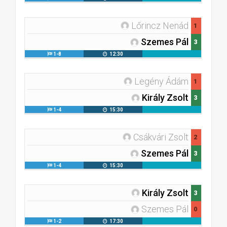
Lőrincz Nenád
1
Szemes Pál
3
1-8
12:30
Legény Ádám
1
Király Zsolt
3
1-4
15:30
Csákvári Zsolt
2
Szemes Pál
3
1-4
15:30
Király Zsolt
3
Szemes Pál
0
1-2
17:30