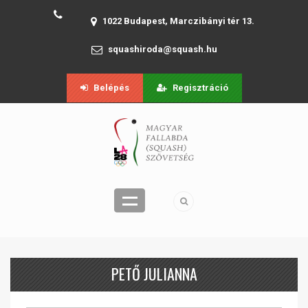
1022 Budapest, Marczibányi tér 13.
squashiroda@squash.hu
Belépés
Regisztráció
PETŐ JULIANNA