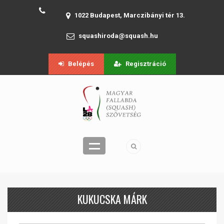
1022 Budapest, Marczibányi tér 13.
squashiroda@squash.hu
Belépés
Regisztráció
KUKUCSKA MÁRK