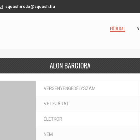
squashiroda@squash.hu
FŐOLDAL
V
ALON BARGIORA
VERSENYENGEDÉLYSZÁM
V.E LEJÁRAT
ÉLETKOR
NEM