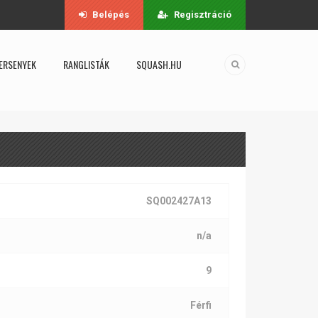
Belépés
Regisztráció
ERSENYEK
RANGLISTÁK
SQUASH.HU
SQ002427A13
n/a
9
Férfi