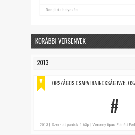
Ranglista helyezés
KORÁBBI VERSENYEK
2013
ORSZÁGOS CSAPATBAJNOKSÁG IV/B. OSZTÁ
#
|
|
2013
Szerzett pontok: 1.63p
Verseny típus: Felnőtt Férf