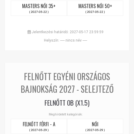
MASTERS NŐI 35+
MASTERS NŐI 50+
( 2027-05-22 )
( 2027-05-22 )
Jelentkezési határidő: 2027-05-17 23:59:59
Helyszín: ----- nincs név -----
FELNŐTT EGYÉNI ORSZÁGOS
BAJNOKSÁG 2027 - SELEJTEZŐ
FELNŐTT OB (X1.5)
Meghírdetett kategóriák:
FELNŐTT FÉRFI - A
NŐI
( 2027-05-29 )
( 2027-05-29 )