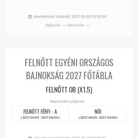
Jelentkezési határidő: 2027-05-24 23:59:59
Helyszín: ----- nincs név -----
FELNŐTT EGYÉNI ORSZÁGOS
BAJNOKSÁG 2027 FŐTÁBLA
FELNŐTT OB (X1.5)
Meghírdetett kategóriák:
FELNŐTT FÉRFI - A
NŐI
( 2027-06-05 - 2027-06-06 )
( 2027-06-05 - 2027-06-06 )