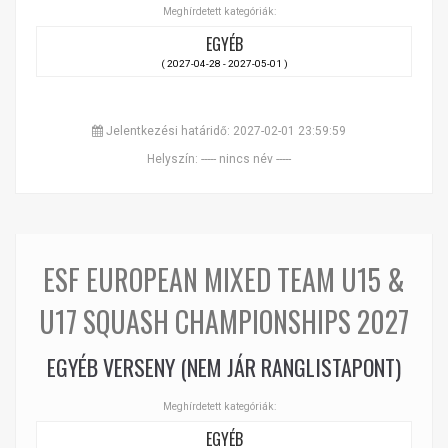
Meghírdetett kategóriák:
EGYÉB
( 2027-04-28 - 2027-05-01 )
Jelentkezési határidő: 2027-02-01 23:59:59
Helyszín: ----- nincs név -----
ESF EUROPEAN MIXED TEAM U15 &
U17 SQUASH CHAMPIONSHIPS 2027
EGYÉB VERSENY (NEM JÁR RANGLISTAPONT)
Meghírdetett kategóriák:
EGYÉB