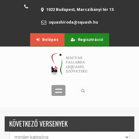
1022 Budapest, Marczibányi tér 13.
squashiroda@squash.hu
Belépés
Regisztráció
KÖVETKEZŐ VERSENYEK