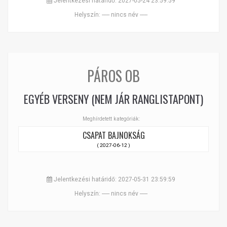
Jelentkezési határidő: 2027-05-24 23:59:59
Helyszín: ----- nincs név -----
PÁROS OB
EGYÉB VERSENY (NEM JÁR RANGLISTAPONT)
Meghírdetett kategóriák:
CSAPAT BAJNOKSÁG
( 2027-06-12 )
Jelentkezési határidő: 2027-05-31 23:59:59
Helyszín: ----- nincs név -----