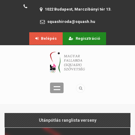
1022 Budapest, Marczibányi tér 13.
squashiroda@squash.hu
Belépés
Regisztráció
Utánpótlás ranglista verseny