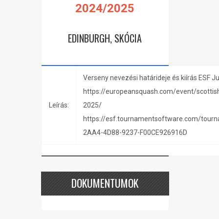
2024/2025
EDINBURGH, SKÓCIA
Verseny nevezési határideje és kiírás ESF J
https://europeansquash.com/event/scottish
Leírás:
2025/
https://esf.tournamentsoftware.com/tou
2AA4-4D88-9237-F00CE926916D
DOKUMENTUMOK