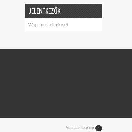
JELENTKEZŐK
Még nincs jelenkező
Vissze a tetejére