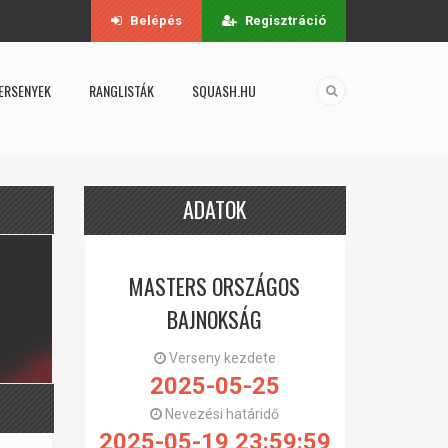
Belépés
Regisztráció
ERSENYEK
RANGLISTÁK
SQUASH.HU
ADATOK
MASTERS ORSZÁGOS
BAJNOKSÁG
Verseny kezdete
2025-05-25
Nevezési határidő
2025-05-19 23:59:59