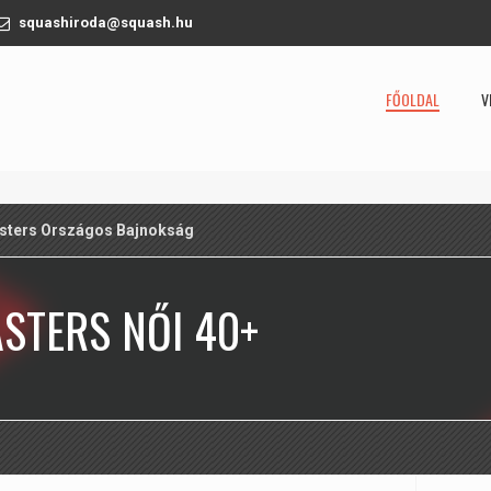
squashiroda@squash.hu
FŐOLDAL
V
sters Országos Bajnokság
STERS NŐI 40+