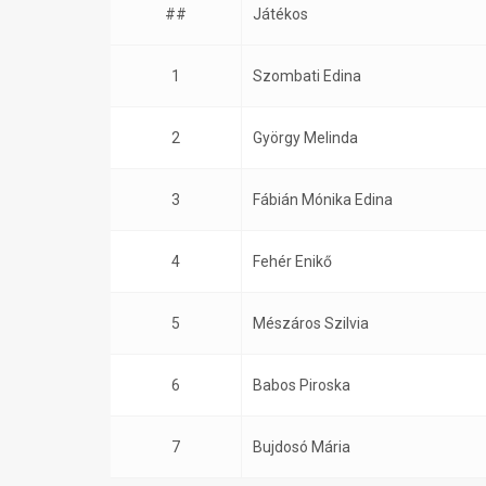
##
Játékos
1
Szombati Edina
2
György Melinda
3
Fábián Mónika Edina
4
Fehér Enikő
5
Mészáros Szilvia
6
Babos Piroska
7
Bujdosó Mária