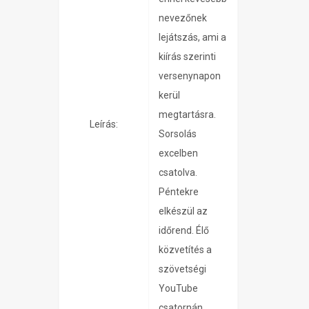
nevezőnek
lejátszás, ami a
kiírás szerinti
versenynapon
kerül
megtartásra.
Leírás:
Sorsolás
excelben
csatolva.
Péntekre
elkészül az
időrend. Élő
közvetítés a
szövetségi
YouTube
csatornán