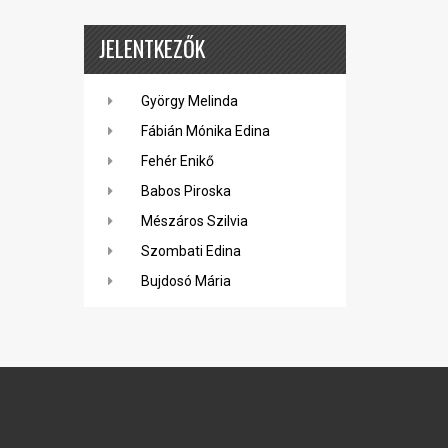
JELENTKEZŐK
György Melinda
Fábián Mónika Edina
Fehér Enikő
Babos Piroska
Mészáros Szilvia
Szombati Edina
Bujdosó Mária