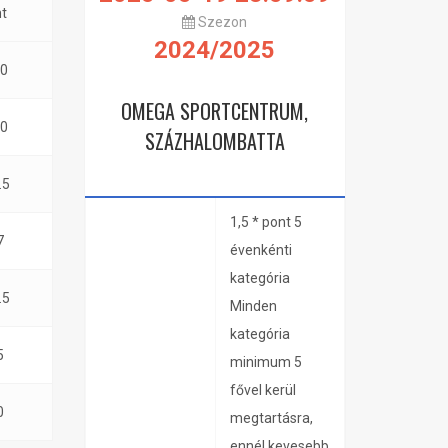
t
Szezon
2024/2025
0
OMEGA SPORTCENTRUM,
0
SZÁZHALOMBATTA
.5
1,5 * pont 5
7
évenkénti
kategória
.5
Minden
kategória
5
minimum 5
fővel kerül
0
megtartásra,
ennél kevesebb