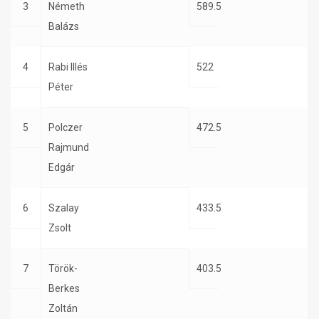
3
Németh
589.5
Balázs
4
Rabi Illés
522
Péter
5
Polczer
472.5
Rajmund
Edgár
6
Szalay
433.5
Zsolt
7
Török-
403.5
Berkes
Zoltán