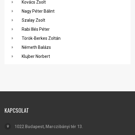
Kovács Zsolt
Nagy Péter Bálint
Szalay Zsolt
Rabi Illés Péter
Török-Berkes Zoltán
Németh Balázs
Klujber Norbert
KAPCSOLAT
1022 Budapest, Marczibányi tér 13.