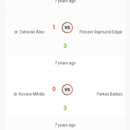
7 years ago
1
vs
dr. Zahorán Alex
Polczer Rajmund Edgár
3
7 years ago
0
vs
dr. Kovács Mihály
Farkas Balázs
3
7 years ago