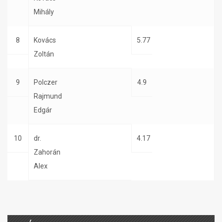
Mihály
8
Kovács
5.77
Zoltán
9
Polczer
4.9
Rajmund
Edgár
10
dr.
4.17
Zahorán
Alex