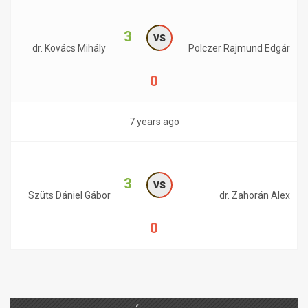
3
vs
dr. Kovács Mihály
Polczer Rajmund Edgár
0
7 years ago
3
vs
Szüts Dániel Gábor
dr. Zahorán Alex
0