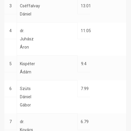
3
Cséffalvay
13.01
Dániel
4
dr.
11.05
Juhász
Áron
5
Kispéter
9.4
Ádám
6
Szüts
7.99
Dániel
Gábor
7
dr.
6.79
Kovács