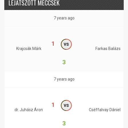
LEJÁTSZOTT MECCSEK
7 years ago
1
vs
Krajcsák Márk
Farkas Balázs
3
7 years ago
1
vs
dr. Juhász Áron
Cséffalvay Dániel
3