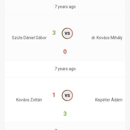
7 years ago
3
vs
Szüts Dániel Gábor
dr. Kovács Mihály
0
7 years ago
1
vs
Kovács Zoltán
Kispéter Ádám
3