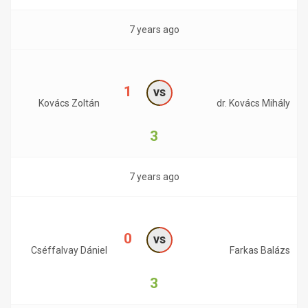
7 years ago
1
vs
Kovács Zoltán
dr. Kovács Mihály
3
7 years ago
0
vs
Cséffalvay Dániel
Farkas Balázs
3