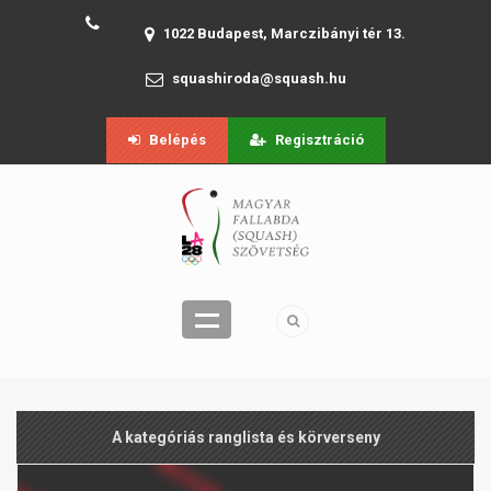
1022 Budapest, Marczibányi tér 13.
squashiroda@squash.hu
Belépés
Regisztráció
A kategóriás ranglista és körverseny