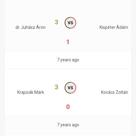
3
vs
dr. Juhász Áron
Kispéter Ádám
1
7 years ago
3
vs
Krajcsák Márk
Kovács Zoltán
0
7 years ago