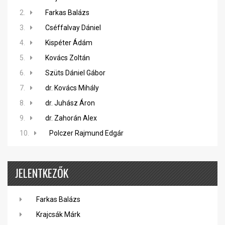
2.
Farkas Balázs
3.
Cséffalvay Dániel
4.
Kispéter Ádám
5.
Kovács Zoltán
6.
Szüts Dániel Gábor
7.
dr. Kovács Mihály
8.
dr. Juhász Áron
9.
dr. Zahorán Alex
10.
Polczer Rajmund Edgár
JELENTKEZŐK
Farkas Balázs
Krajcsák Márk