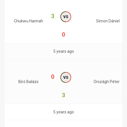
3
vs
Chukwu Hannah
Simon Dániel
0
5 years ago
0
vs
Bíró Balázs
Országh Péter
3
5 years ago