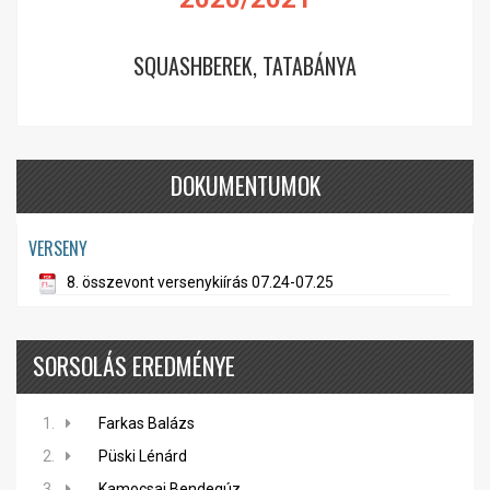
SQUASHBEREK, TATABÁNYA
DOKUMENTUMOK
VERSENY
8. összevont versenykiírás 07.24-07.25
SORSOLÁS EREDMÉNYE
1.
Farkas Balázs
2.
Püski Lénárd
3.
Kamocsai Bendegúz