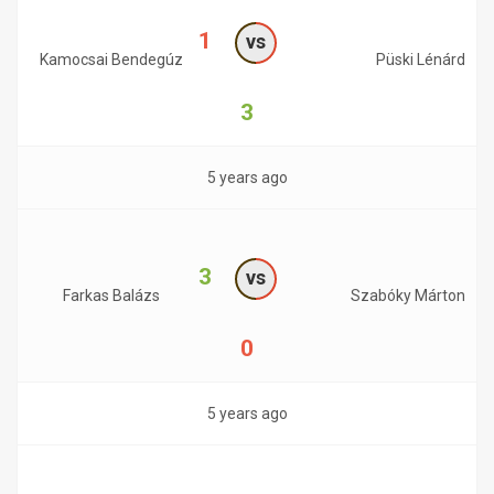
1
vs
Kamocsai Bendegúz
Püski Lénárd
3
5 years ago
3
vs
Farkas Balázs
Szabóky Márton
0
5 years ago