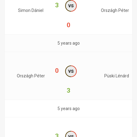
3
vs
Simon Dániel
Országh Péter
0
5 years ago
0
vs
Országh Péter
Püski Lénárd
3
5 years ago
3
vs