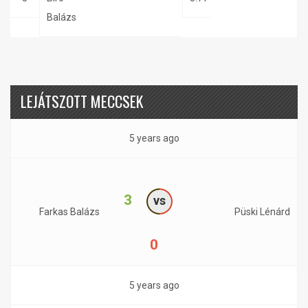
Balázs
LEJÁTSZOTT MECCSEK
5 years ago
3
vs
Farkas Balázs
Püski Lénárd
0
5 years ago