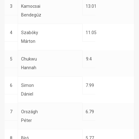
3
Kamocsai
13.01
Bendegúz
4
Szabóky
11.05
Márton
5
Chukwu
9.4
Hannah
6
Simon
7.99
Dániel
7
Országh
6.79
Péter
8
Bíró
5.77