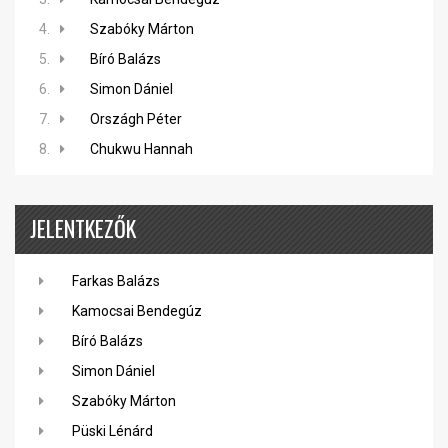
4.
Szabóky Márton
5.
Bíró Balázs
6.
Simon Dániel
7.
Országh Péter
8.
Chukwu Hannah
JELENTKEZŐK
Farkas Balázs
Kamocsai Bendegúz
Bíró Balázs
Simon Dániel
Szabóky Márton
Püski Lénárd