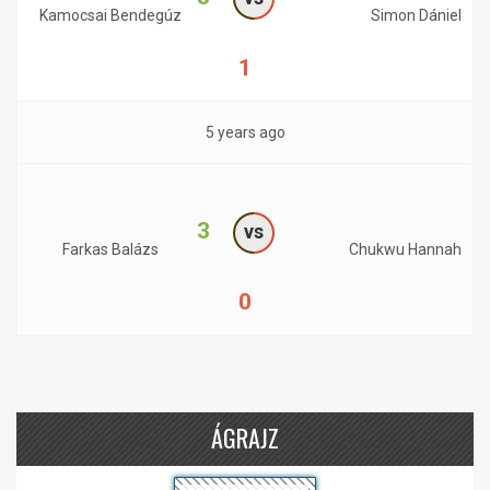
Kamocsai Bendegúz
Simon Dániel
1
5 years ago
3
vs
Farkas Balázs
Chukwu Hannah
0
ÁGRAJZ