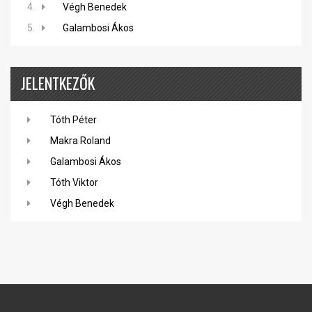
4.
Végh Benedek
5.
Galambosi Ákos
JELENTKEZŐK
Tóth Péter
Makra Roland
Galambosi Ákos
Tóth Viktor
Végh Benedek