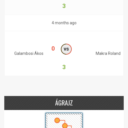
3
4 months ago
0
vs
Galambosi Ákos
Makra Roland
3
ÁGRAJZ