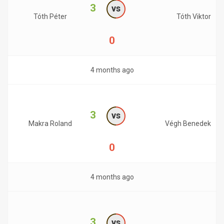
3
vs
Tóth Péter
Tóth Viktor
0
4 months ago
3
vs
Makra Roland
Végh Benedek
0
4 months ago
3
vs