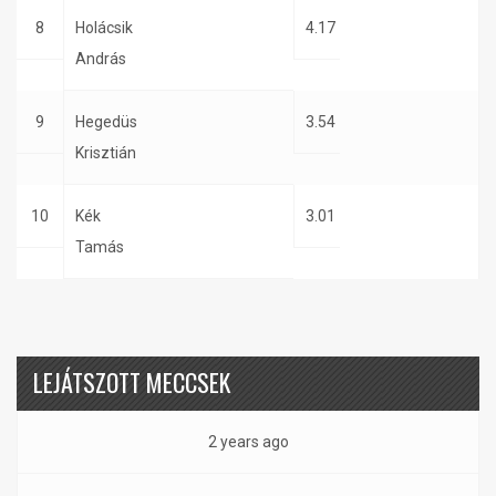
8
Holácsik
4.17
András
9
Hegedüs
3.54
Krisztián
10
Kék
3.01
Tamás
LEJÁTSZOTT MECCSEK
2 years ago