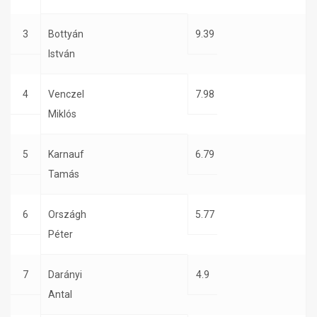
3
Bottyán
9.39
István
4
Venczel
7.98
Miklós
5
Karnauf
6.79
Tamás
6
Országh
5.77
Péter
7
Darányi
4.9
Antal