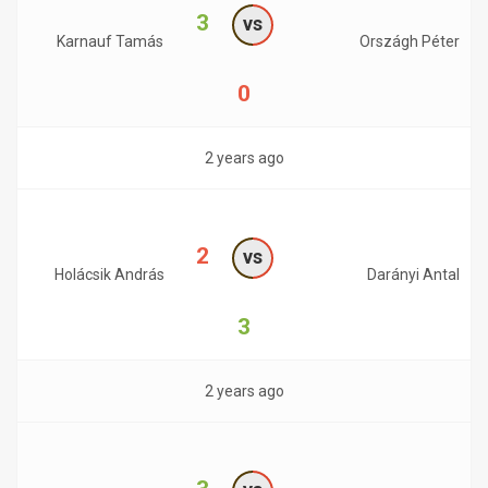
3
vs
Karnauf Tamás
Országh Péter
0
2 years ago
2
vs
Holácsik András
Darányi Antal
3
2 years ago