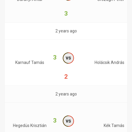
3
2 years ago
3
vs
Karnauf Tamás
Holácsik András
2
2 years ago
3
vs
Hegedüs Krisztián
Kék Tamás