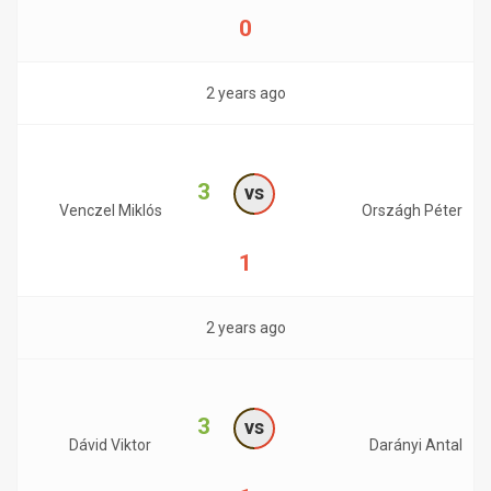
0
2 years ago
3
vs
Venczel Miklós
Országh Péter
1
2 years ago
3
vs
Dávid Viktor
Darányi Antal