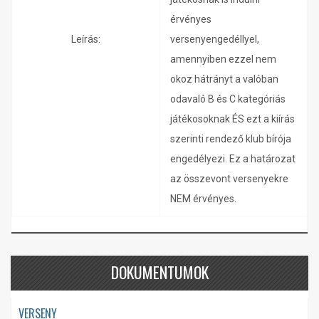
érvényes
Leírás:
versenyengedéllyel,
amennyiben ezzel nem
okoz hátrányt a valóban
odavaló B és C kategóriás
játékosoknak ÉS ezt a kiírás
szerinti rendező klub bírója
engedélyezi. Ez a határozat
az összevont versenyekre
NEM érvényes.
DOKUMENTUMOK
VERSENY