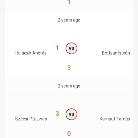
1
2 years ago
1
vs
Holácsik András
Bottyán István
3
2 years ago
3
vs
Szécsi-Páj Linda
Karnauf Tamás
0