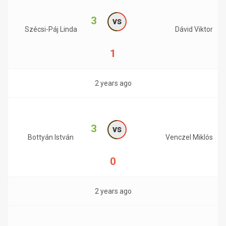
3
vs
Szécsi-Páj Linda
Dávid Viktor
1
2 years ago
3
vs
Bottyán István
Venczel Miklós
0
2 years ago