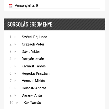
Versenykiírás B
SORSOLÁS EREDMÉNYE
1.
Szécsi-Páj Linda
2.
Országh Péter
3.
Dávid Viktor
4.
Bottyán István
5.
Karnauf Tamás
6.
Hegedüs Krisztián
7.
Venczel Miklós
8.
Holácsik András
9.
Darányi Antal
10.
Kék Tamás