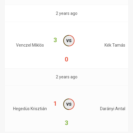
2 years ago
3
vs
Venczel Miklós
Kék Tamás
0
2 years ago
1
vs
Hegedüs Krisztián
Darányi Antal
3