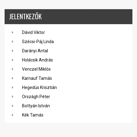
JELENTKEZŐK
Dávid Viktor
Szécsi-Páj Linda
Darányi Antal
Holácsik András
Venczel Miklós
Karnauf Tamás
Hegedüs Krisztián
Országh Péter
Bottyán István
Kék Tamás