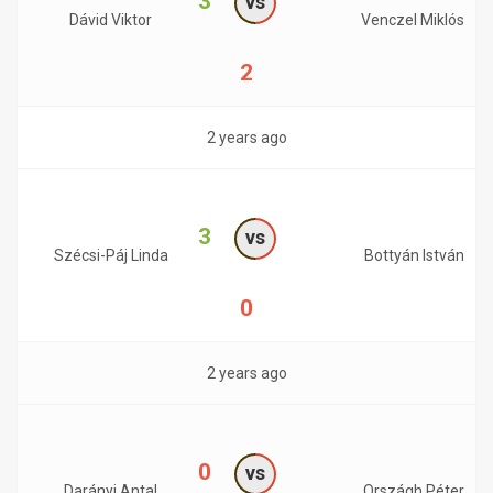
3
vs
Dávid Viktor
Venczel Miklós
2
2 years ago
3
vs
Szécsi-Páj Linda
Bottyán István
0
2 years ago
0
vs
Darányi Antal
Országh Péter