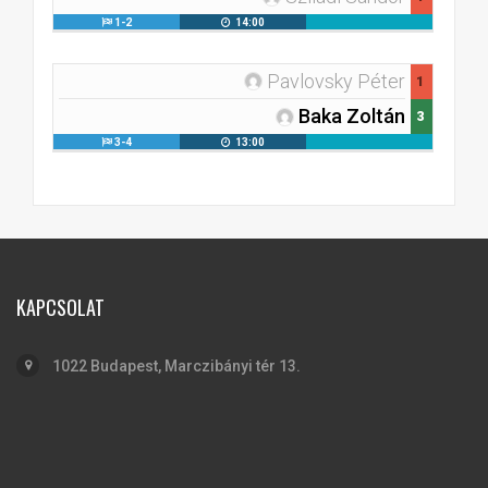
1-2
14:00
Pavlovsky Péter
1
Baka Zoltán
3
3-4
13:00
KAPCSOLAT
1022 Budapest, Marczibányi tér 13.