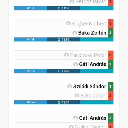
Petőcz István
1
1-8
11:30
Klujber Norbert
1
Baka Zoltán
3
1-8
11:00
Pavlovsky Péter
0
Gáti András
3
1-4
12:30
Sziládi Sándor
3
Baka Zoltán
2
1-4
12:30
Gáti András
3
Sziládi Sándor
1