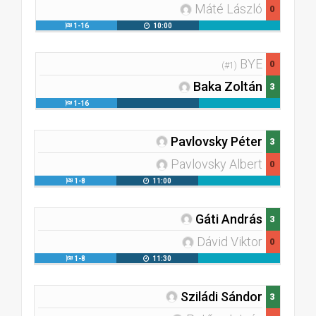
Máté László
0
1-16
10:00
BYE
0
(#1)
Baka Zoltán
3
1-16
Pavlovsky Péter
3
Pavlovsky Albert
0
1-8
11:00
Gáti András
3
Dávid Viktor
0
1-8
11:30
Sziládi Sándor
3