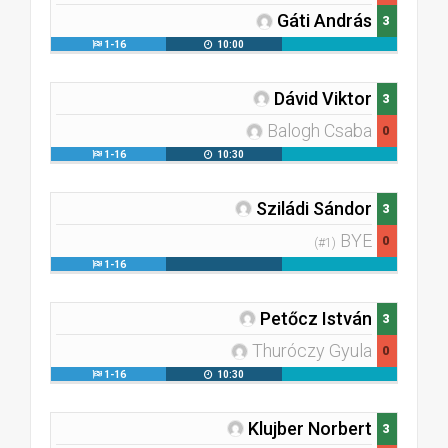
Gáti András
3
1-16
10:00
Dávid Viktor
3
Balogh Csaba
0
1-16
10:30
Sziládi Sándor
3
BYE
0
(#1)
1-16
Petőcz István
3
Thuróczy Gyula
0
1-16
10:30
Klujber Norbert
3