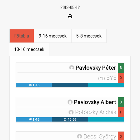
2019-05-12
Főtábla
9-16 meccsek
5-8 meccsek
13-16 meccsek
Pavlovsky Péter
3
BYE
0
(#1)
1-16
Pavlovsky Albert
3
Potóczky András
1
1-16
10:00
Decsi György
0