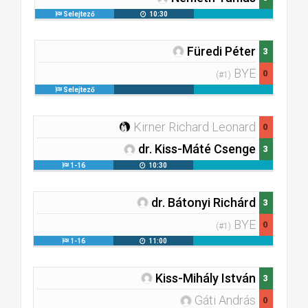
Selejtező
10:30
Füredi Péter
3
BYE
0
(#1)
Selejtező
Kirner Richard Leonard
0
dr. Kiss-Máté Csenge
3
1-16
10:30
dr. Bátonyi Richárd
3
BYE
0
(#1)
1-16
11:00
Kiss-Mihály István
3
Gáti András
0