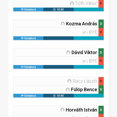
Tóth Viktor
0
Selejtező
10:00
Kozma András
3
BYE
0
(#1)
Selejtező
Dávid Viktor
3
BYE
0
(#1)
Selejtező
Rácz László
0
Fülöp Bence
3
Selejtező
10:00
Horváth István
3