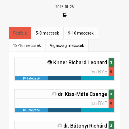
2025-01-25
Főtábla
5-8 meccsek
9-16 meccsek
13-16 meccsek
Vigaszág meccsek
Kirner Richard Leonard
3
BYE
0
(#1)
Selejtező
dr. Kiss-Máté Csenge
3
BYE
0
(#1)
Selejtező
dr. Bátonyi Richárd
3