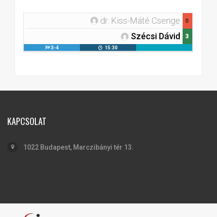
dr. Kiss-Máté Csenge
0
Szécsi Dávid
3
3-4
15:30
KAPCSOLAT
1022 Budapest, Marczibányi tér 13.