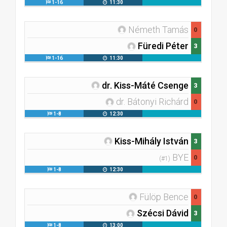
1-16
11:30
Németh Tamás
0
Füredi Péter
3
1-16
11:30
dr. Kiss-Máté Csenge
3
dr. Bátonyi Richárd
0
1-8
12:30
Kiss-Mihály István
3
BYE
0
(#1)
1-8
12:30
Fülöp Bence
0
Szécsi Dávid
3
1-8
13:00