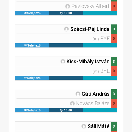
Pavlovsky Albert
0
Selejtező
10:00
Szécsi-Páj Linda
3
BYE
0
(#1)
Selejtező
Kiss-Mihály István
3
BYE
0
(#1)
Selejtező
Gáti András
3
Kovács Balázs
0
Selejtező
10:00
Sáli Máté
3