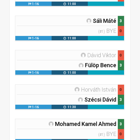
1-16
11:00
Sáli Máté
3
BYE
0
(#1)
1-16
11:00
Dávid Viktor
0
Fülöp Bence
3
1-16
11:00
Horváth István
0
Szécsi Dávid
3
1-16
11:30
Mohamed Kamel Ahmed
3
BYE
0
(#1)