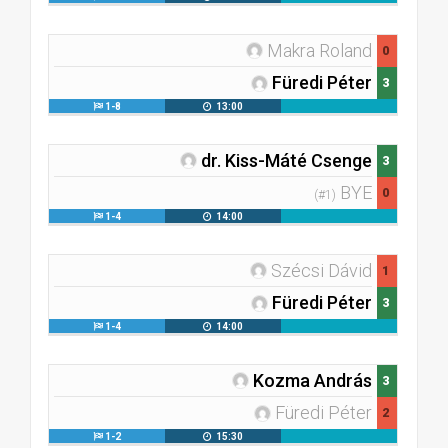
Makra Roland
0
Füredi Péter
3
1-8
13:00
dr. Kiss-Máté Csenge
3
BYE
0
(#1)
1-4
14:00
Szécsi Dávid
1
Füredi Péter
3
1-4
14:00
Kozma András
3
Füredi Péter
2
1-2
15:30