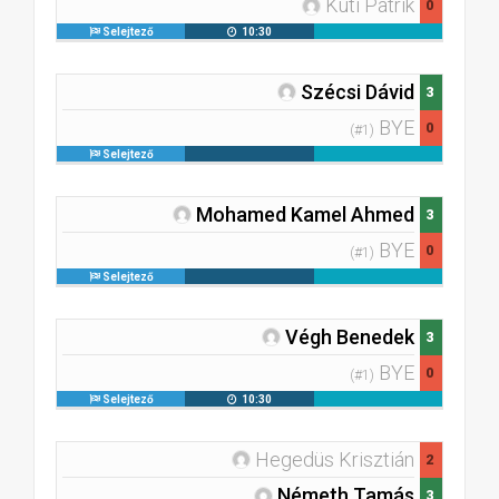
Kuti Patrik
0
Selejtező
10:30
Szécsi Dávid
3
BYE
0
(#1)
Selejtező
Mohamed Kamel Ahmed
3
BYE
0
(#1)
Selejtező
Végh Benedek
3
BYE
0
(#1)
Selejtező
10:30
Hegedüs Krisztián
2
Németh Tamás
3